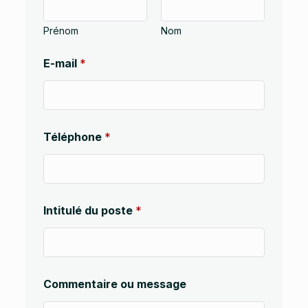
Prénom
Nom
E-mail
*
C
Téléphone
*
o
m
m
e
n
t
Intitulé du poste
*
a
i
r
e
(
d
Commentaire ou message
o