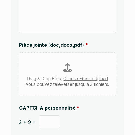
c
,
d
o
c
x
,
p
Pièce jointe (doc,docx,pdf)
*
d
f
)
C
o
m
Drag & Drop Files,
Choose Files to Upload
m
Vous pouvez téléverser jusqu’à 3 fichiers.
e
n
t
a
CAPTCHA personnalisé
*
i
r
e
2
+
9
=