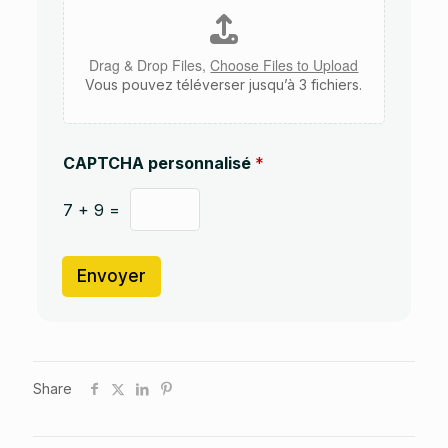
A
o
u
Drag & Drop Files,
Choose Files to Upload
Vous pouvez téléverser jusqu’à 3 fichiers.
CAPTCHA personnalisé
*
7
+
9
=
Envoyer
Share