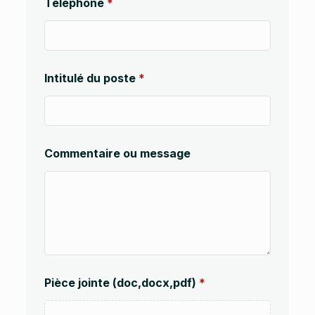
Téléphone
*
Intitulé du poste
*
m
Commentaire ou message
e
s
s
a
g
e
C
A
P
T
Pièce jointe (doc,docx,pdf)
*
C
H