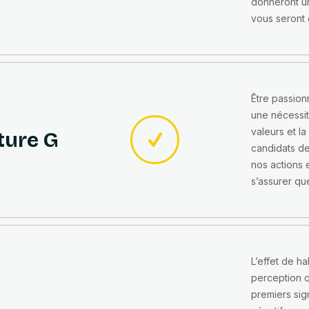
donneront un
vous seront 
Être passion
une nécessit
valeurs et la
ture G
candidats d
nos actions 
s’assurer qu
L’effet de ha
perception q
premiers sig