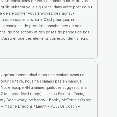
s vous conseillons de vous entrainer auprès de vos
qu’ils puissent vous aiguiller si dans votre posture ou
re de s’exprimer vous envoyez des signaux
 ce que vous voulez dire. C’est pourquoi, nous
 aux candidats de prendre connaissance de nos
ns, de nos actions et des prises de paroles de nos
r s’assurer que ces éléments correspondent à leurs
x qu’une bonne playlist pour se motiver avant un
Et pour ce faire, nous ne sommes pas en manque
n. Notre équipe RH a même quelques suggestions à
- 2 be loved (Am I ready) – Lizzo / Emorio - Trinix,
m / Don’t worry, be happy – Bobby McFerrin / On top
 – Imagine Dragons / Emotif – PLK / Le Coach –