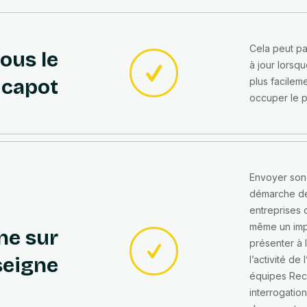
Cela peut par
sous le
à jour lorsq
capot
plus facilem
occuper le p
Envoyer son 
démarche de
entreprises 
même un impé
ne sur
présenter à 
seigne
l’activité de
équipes Recr
interrogatio