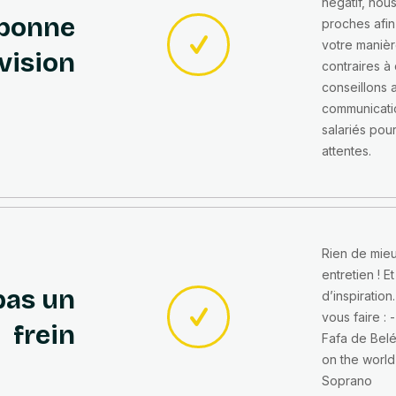
négatif, nou
 bonne
proches afin 
votre maniè
vision
contraires à
conseillons
communicatio
salariés pou
attentes.
Rien de mieu
entretien ! 
pas un
d’inspiratio
vous faire : 
frein
Fafa de Belé
on the world
Soprano