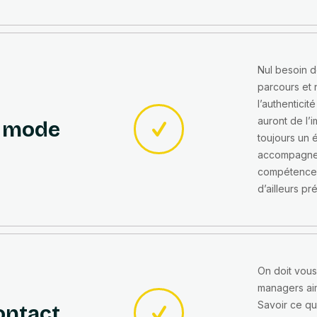
Nul besoin de
parcours et n
l’authenticit
auront de l’
a mode
toujours un 
accompagner
compétences 
d’ailleurs p
On doit vous
managers aim
Savoir ce qu
contact