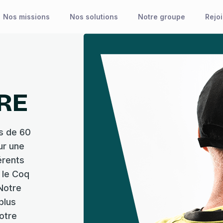
Nos missions
Nos solutions
Notre groupe
Rejo
RE
us de 60
ur une
érents
, le Coq
Notre
plus
otre