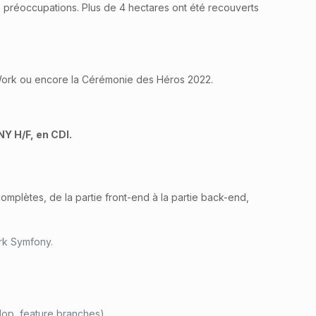
 préoccupations. Plus de 4 hectares ont été recouverts
o Work ou encore la Cérémonie des Héros 2022.
Y H/F, en CDI.
mplètes, de la partie front-end à la partie back-end,
rk Symfony.
lop, feature branches).