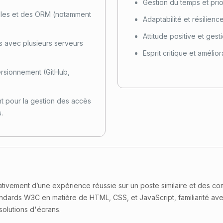
Gestion du temps et prio
lles et des ORM (notamment
Adaptabilité et résilienc
Attitude positive et gest
 avec plusieurs serveurs
Esprit critique et amélio
versionnement (GitHub,
t pour la gestion des accès
.
ativement d’une expérience réussie sur un poste similaire et des 
dards W3C en matière de HTML, CSS, et JavaScript, familiarité avec
ésolutions d'écrans.