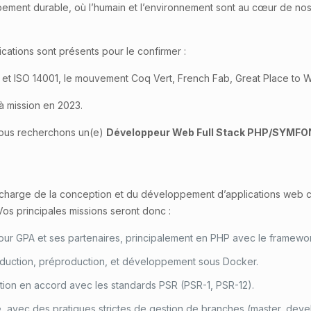
ement durable, où l’humain et l’environnement sont au cœur de nos
cations sont présents pour le confirmer :
9001 et ISO 14001, le mouvement Coq Vert, French Fab, Great Place t
à mission en 2023.
nous recherchons un(e)
Développeur Web Full Stack PHP/SYMFON
a charge de la conception et du développement d’applications web co
Vos principales missions seront donc :
our GPA et ses partenaires, principalement en PHP avec le framewo
duction, préproduction, et développement sous Docker.
on en accord avec les standards PSR (PSR-1, PSR-12).
, avec des pratiques strictes de gestion de branches (master, deve