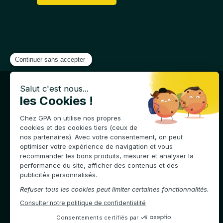
Téléphone :
04 75 61 76 46
Adresse :
RN7 – 26250 Livron-sur-Drôme